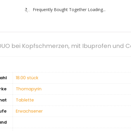
Frequently Bought Together Loading...
O bei Kopfschmerzen, mit Ibuprofen und Cof
ahl
‎18.00 stück
rke
‎Thomapyrin
mat
‎Tablette
ufe
‎Erwachsener
and