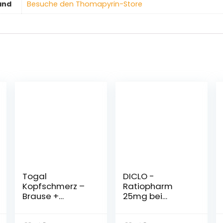
and
Besuche den Thomapyrin-Store
Togal
DICLO -
Kopfschmerz –
Ratiopharm
Brause +
25mg bei
Vitamin C 20
Schmerzen und
Brausetabletten
Fieber, (gleicher