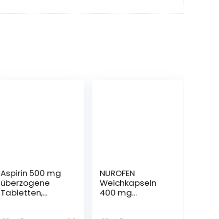
Aspirin 500 mg
NUROFEN
überzogene
Weichkapseln
Tabletten,
400 mg
besonders
Ibuprofen bei
schnell und
Schmerzen – 2X