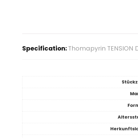
Specification:
Thomapyrin TENSION DU
Stückz
Ma
For
Altersst
Herkunftsl