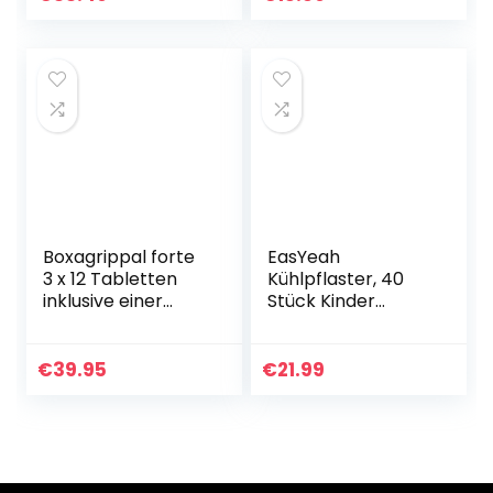
Boxagrippal forte
EasYeah
3 x 12 Tabletten
Kühlpflaster, 40
inklusive einer
Stück Kinder
Handcreme ODER
Fieberpflaster für
Handseife von
Kinder-
Apotheken-
Fieberbeschwerde
€
39.95
€
21.99
Express
n & Migräne,
Kühlung
Kopfschmerzen…