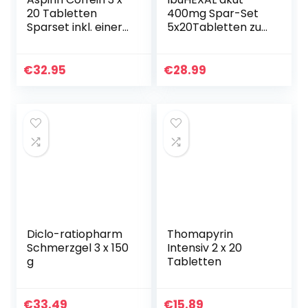
20 Tabletten
400mg Spar-Set
Sparset inkl. einer
5x20Tabletten zur
Handcreme ODER
Behandlung von
Handseife von
leichten bis
Apotheken-
mäßigen
€
32.95
€
28.99
Express
Schmerzen
(Kopfschmerzen…
Diclo-ratiopharm
Thomapyrin
Schmerzgel 3 x 150
Intensiv 2 x 20
g
Tabletten
€
33.49
€
15.89