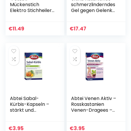
Mückenstich
schmerzlinderndes
Elektro Stichheiler
Gel gegen Gelenk-
Rein Physikalische
und
Biteaway
Muskelschmerzen
Mückenstichheiler
erprobte
€
11.49
€
17.47
Sicher
entzündungshemm
Insektenstichheiler
ende Wirkung…
…
Abtei Sabal-
Abtei Venen Aktiv –
Kürbis-Kapseln –
Rosskastanien
stärkt und
Venen-Dragees –
entlastet die
Venenschutz für
männlichen
leichte und
Harnorgane – kann
entspannte Beine –
€
3.95
€
3.95