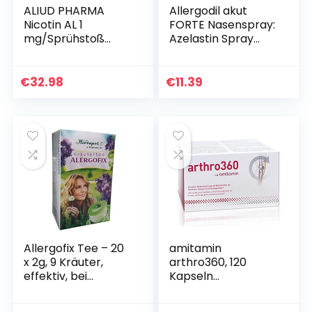
ALIUD PHARMA
Allergodil akut
Nicotin AL 1
FORTE Nasenspray:
mg/Sprühstoß
Azelastin Spray
Spray zur
gegen
Anwendung in der
Heuschnupfen &
Mundhöhle: Lösung
nicht-saisonale
€
32.98
€
11.39
gegen
allergische Rhinitis,
Rauchverlangen
1,5 mg/1 ml…
Allergofix Tee – 20
amitamin
x 2g, 9 Kräuter,
arthro360, 120
effektiv, bei
Kapseln
Schnupfen,
hochdosiert,
Erkältung,
Apothekenqualität,