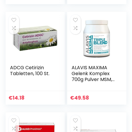
sich positiv auf das
1 x 60 Dragees
Blasen-Prostata…
ADCG Cetirizin
ALAVIS MAXIMA
Tabletten, 100 St.
Gelenk Komplex
700g Pulver MSM,
Glucosamin,
Chondroitin
hochdosiert,
€
14.18
€
49.58
Kollagen Typ I und II
plus Vitamin C