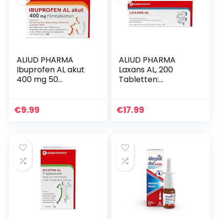
ALIUD PHARMA
ALIUD PHARMA
Ibuprofen AL akut
Laxans AL, 200
400 mg 50
Tabletten:
Filmtabletten: Bei
Abführmittel mit
leichten bis mäßig
Bisacodyl für einen
starken Schmerzen
erleichterten
€
9.99
€
17.99
und/oder Fieber
Stuhlgang bei
Verstopfung