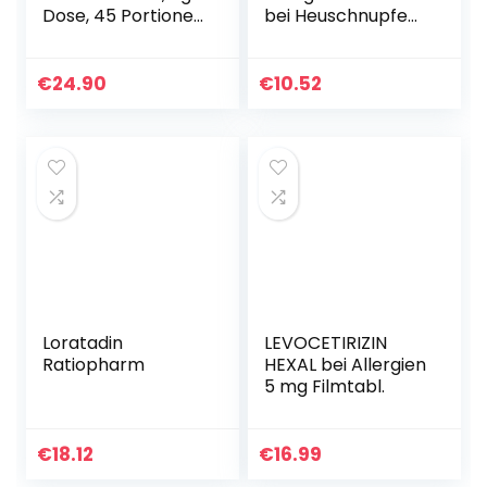
Dose, 45 Portionen
bei Heuschnupfen,
I Für die
Tierhaar- &
Verdauung¹ I 5
Pollenallergie –
Enzyme,
Patentiertes 360°
€
24.90
€
10.52
Kieselerde,
Filtersystem
Ingwer…
Größe…
Loratadin
LEVOCETIRIZIN
Ratiopharm
HEXAL bei Allergien
5 mg Filmtabl.
€
18.12
€
16.99