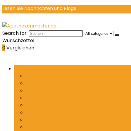
Lesen Sie Nachrichten und Blogs
Search for:
Wunschzettel
0
Vergleichen
Rubriken durchsuchen
Allergien
Augenbeschwerden
Blase, Nieren & Prostata
Erkältung
Juckreiz & Ausschlag
Krampfadern
Lunge & Atemwege
Medikamente