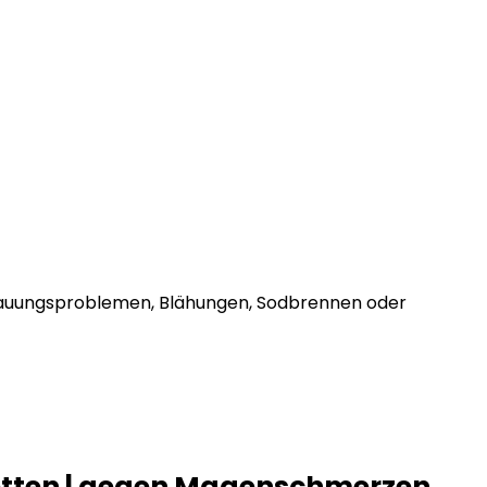
rdauungsproblemen, Blähungen, Sodbrennen oder
etten | gegen Magenschmerzen,