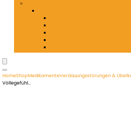
Mehr Kategorien
Mehr Kategorien
Muskeln, Knochen & Gelenke
Narben & Dehnungsstreifen
Schmerzen & Fieber
Verdauungsstörungen & Übelkeit
Wechseljahren
Home
Shop
Medikamente
Verdauungsstörungen & Übelke
Völlegefühl…