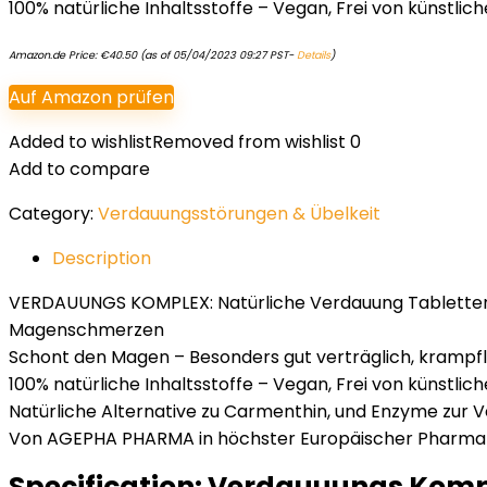
100% natürliche Inhaltsstoffe – Vegan, Frei von künstlic
Amazon.de Price:
€
40.50
(as of 05/04/2023 09:27 PST-
Details
)
Auf Amazon prüfen
Added to wishlist
Removed from wishlist
0
Add to compare
Category:
Verdauungsstörungen & Übelkeit
Description
VERDAUUNGS KOMPLEX: Natürliche Verdauung Tabletten 
Magenschmerzen
Schont den Magen – Besonders gut verträglich, krampf
100% natürliche Inhaltsstoffe – Vegan, Frei von künstlic
Natürliche Alternative zu Carmenthin, und Enzyme zur V
Von AGEPHA PHARMA in höchster Europäischer Pharma 
Specification:
Verdauuungs Kompl