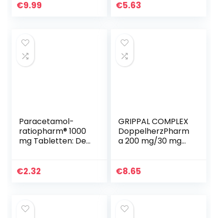
Körper
Kopfschmerzen
€
9.99
€
5.63
aufgenommen,
bei guter
langanhaltende –
Verträglichkeit,
Wirkung…
20 Stück
Paracetamol-
GRIPPAL COMPLEX
ratiopharm® 1000
DoppelherzPharm
mg Tabletten: Der
a 200 mg/30 mg
gut verträgliche
Filmtabletten – Bei
Klassiker hilft
Schnupfen mit
langanhaltend
erkältungsbedingt
€
2.32
€
8.65
gegen Schmerzen
en Schmerzen
und Fieber…
und/oder…