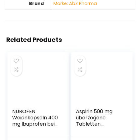
Brand
Marke: AbZ Pharma
Related Products
NUROFEN
Aspirin 500 mg
Weichkapseln 400
überzogene
mg Ibuprofen bei
Tabletten,
Schmerzen – 2X so
besonders schnell
schnell vom
und effektiv gegen