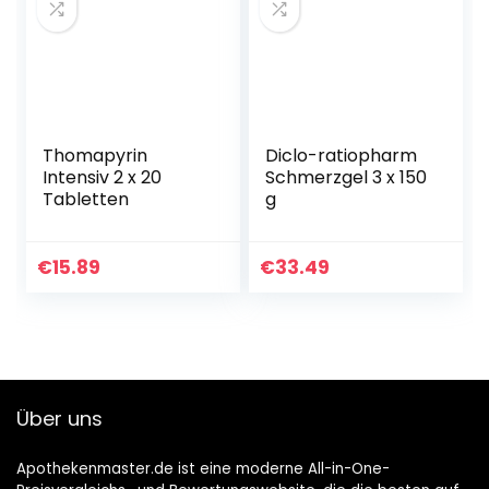
Thomapyrin
Diclo-ratiopharm
Intensiv 2 x 20
Schmerzgel 3 x 150
Tabletten
g
€
15.89
€
33.49
Über uns
Apothekenmaster.de ist eine moderne All-in-One-