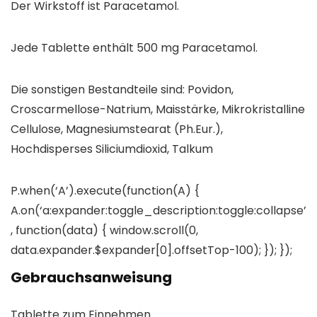
Der Wirkstoff ist Paracetamol.
Jede Tablette enthält 500 mg Paracetamol.
Die sonstigen Bestandteile sind: Povidon,
Croscarmellose-Natrium, Maisstärke, Mikrokristalline
Cellulose, Magnesiumstearat (Ph.Eur.),
Hochdisperses Siliciumdioxid, Talkum
P.when(‘A’).execute(function(A) {
A.on(‘a:expander:toggle_description:toggle:collapse’
, function(data) { window.scroll(0,
data.expander.$expander[0].offsetTop-100); }); });
Gebrauchsanweisung
Tablette zum Einnehmen