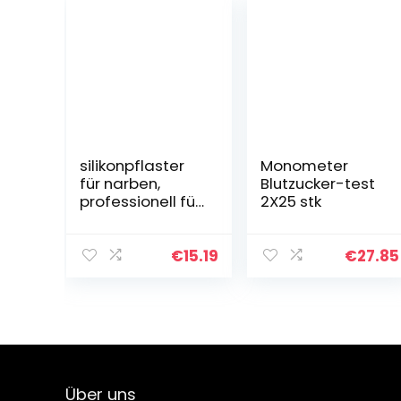
silikonpflaster
Monometer
für narben,
Blutzucker-test
professionell für
2X25 stk
Narben durch C-
Sektion,
Operationen,
€
15.19
€
27.85
Verbrennungen,
Keloid, Akne und
mehr…
Über uns