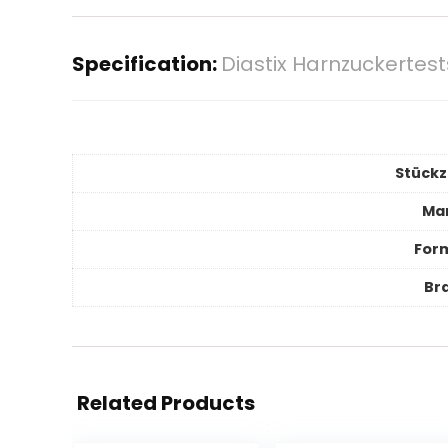
Specification:
Diastix Harnzuckertests
Stückz
Ma
For
Br
Related Products