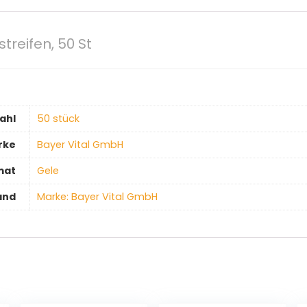
treifen, 50 St
ahl
‎50 stück
rke
‎Bayer Vital GmbH
mat
‎Gele
and
Marke: Bayer Vital GmbH