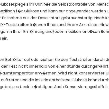
Glukosespiegels im Urin f�r die Selbstkontrolle von Mens
 spezifisch f�r Glukose und kann nur angewendet werden,
der Entnahme aus der Dose sofort gebrauchsfertig. Nach K
TIX-Teststreifen k�nnen Ihnen und Ihrem Arzt einen Hinwe
gen in Ihrer Ern�hrung und/oder medikament�sen Behandl
 ein.
n Beh�lter auf oder ziehen Sie den Teststreifen durch de
er Test nicht innerhalb von einer Stunde durchgef�hrt w
uf Raumtemperatur erw�rmen. Wird nicht konservierter U
auftreten und die im Urin enthaltene Glukose kann durc
rgebnisses beeintr�chtigen. Auch Konservierungsstoffe 