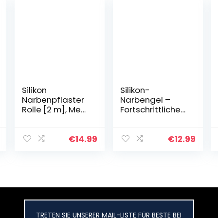
Silikon
Silikon-
Narbenpflaster
Narbengel –
Rolle [2 m], Medi
Fortschrittliche
Grade
Narbencreme,
Silikonpflaster
erweicht und
für Narben
glättet alte und
€
14.99
€
12.99
Wiederverwend
neue Narben
bar mit
aufgrund von
Aufbewahrungsf
Kaiserschnitt…
olie…
TRETEN SIE UNSERER MAIL-LISTE FÜR BESTE BEI