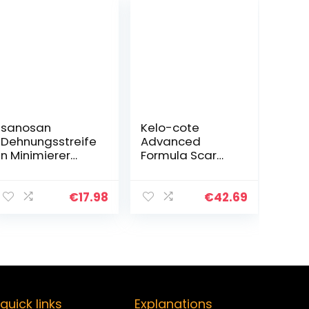
sanosan
Kelo-cote
Dehnungsstreife
Advanced
n Minimierer
Formula Scar
klinisch getestet
Gel Spray 100ml
– Reduziert
by Kelo-Cote
Dehnungstreifen
€
17.98
€
42.69
nachweislich
nach der
Schwangerscha
ft…
quick links
Explanations