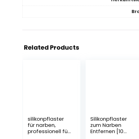
Br
Related Products
silikonpflaster
Silikonpflaster
für narben,
zum Narben
professionell für
Entfernen [10
Narben durch C-
Stück] by Medi