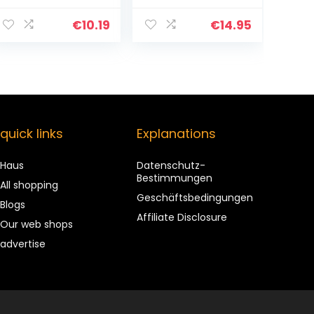
Silikonpflaster
ukt | Hilft bei
Für Narben,
Dehnungsstreife
€
10.19
€
14.95
Narbenentfernu
n und Narben |
ngs-Silikon-
Hilft bei
Narbenband…
trockener Haut…
quick links
Explanations
Haus
Datenschutz-
Bestimmungen
All shopping
Geschäftsbedingungen
Blogs
Affiliate Disclosure
Our web shops
advertise