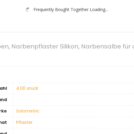
Frequently Bought Together Loading...
rben, Narbenpflaster Silikon, Narbensalbe fü
ahl
‎4.00 stück
and
rke
‎Solometric
mat
‎Pflaster
and