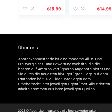
Sektion,
Grade –
Operationen,
Wiederverwend
€
18.99
€
14.99
Verbrennungen,
bare Hautpflege
Keloid, Akne und
Silikonfolie –
mehr…
Große und…
Über uns
Apothekenmaster.de ist eine moderne All-in-One-
Preisvergleichs- und Bewertungswebsite, die die
besten auf Amazon verfügbaren Angebote bietet und
Sie durch die neuesten hinzugefügten Blogs auf dem
Laufenden hält. Alle Bilder unterliegen dem
Urheberrecht ihrer jeweiligen Eigentümer. Alle zitierten
Inhalte stammen aus ihren jeweiligen Quellen.
2023 © Apothekenmaster.de Alle Rechte vorbehalten