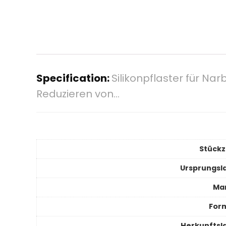
Specification:
Silikonpflaster für Na
Reduzieren von…
Stückz
Ursprungsl
Ma
For
Herkunftsl