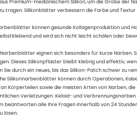
aus Premium-medizinischem Silikon, um die Größe der Nar
zu tragen. Silikonblätter verbessern die Farbe und Textu
n-Narbenblätter können gesunde Kollagenproduktion und Ha
selbstklebend und wird sich nicht leicht schälen oder be
arbenblätter eignen sich besonders für kurze Narben. Si
n. Dieses Silikonpflaster bleibt klebrig und effektiv, wen
ie durch ein neues, bis das Silikon-Patch schwer zu reini
che Silikonnarbenblätter können durch Operationen, Kais
an Körperteilen sowie die meisten Arten von Narben, die
ntlichen Verletzungen. Keloid- und Verbrennungsnarben 
 beantworten alle Ihre Fragen innerhalb von 24 Stunden.
 lösen.