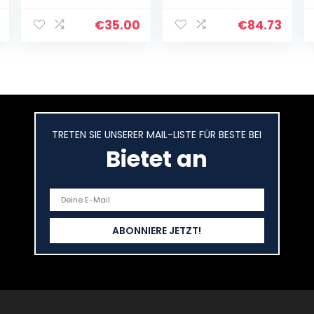
transparentem
Auslauf,
Silikon 3,6x15cm,
Aluminiumpfann
€
35.00
€
84.73
Selbstklebend
e mit Skala,
am gesamten
Pulver- und…
Körper, Zur
Narbenpflege…
TRETEN SIE UNSERER MAIL-LISTE FÜR BESTE BEI
Bietet an