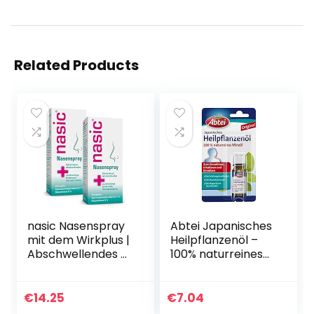
Related Products
nasic Nasenspray
Abtei Japanisches
mit dem Wirkplus |
Heilpflanzenöl –
Abschwellendes &
100% naturreines
wundheilungsförde
Minzöl zum
rndes
Einnehmen,
Schnupfenspray
Inhalieren und
€
14.25
€
7.04
für Erwachsene &
Einreiben – bei