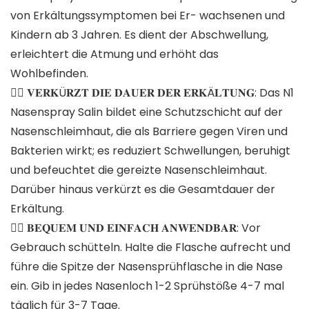
von Erkältungssymptomen bei Er- wachsenen und
Kindern ab 3 Jahren. Es dient der Abschwellung,
erleichtert die Atmung und erhöht das
Wohlbefinden.
👩‍⚕️ 𝐕𝐄𝐑𝐊Ü𝐑𝐙𝐓 𝐃𝐈𝐄 𝐃𝐀𝐔𝐄𝐑 𝐃𝐄𝐑 𝐄𝐑𝐊Ä𝐋𝐓𝐔𝐍𝐆: Das N1
Nasenspray Salin bildet eine Schutzschicht auf der
Nasenschleimhaut, die als Barriere gegen Viren und
Bakterien wirkt; es reduziert Schwellungen, beruhigt
und befeuchtet die gereizte Nasenschleimhaut.
Darüber hinaus verkürzt es die Gesamtdauer der
Erkältung.
👩‍⚕️ 𝐁𝐄𝐐𝐔𝐄𝐌 𝐔𝐍𝐃 𝐄𝐈𝐍𝐅𝐀𝐂𝐇 𝐀𝐍𝐖𝐄𝐍𝐃𝐁𝐀𝐑: Vor
Gebrauch schütteln. Halte die Flasche aufrecht und
führe die Spitze der Nasensprühflasche in die Nase
ein. Gib in jedes Nasenloch 1-2 Sprühstöße 4-7 mal
täglich für 3-7 Tage.