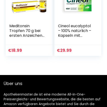
Meditonsin
Cineol eucalyptol
Tropfen 70 g bei
– 100% natürlich –
ersten Anzeichen
Kapseln mit
einer Erkältung –
Eukalyptusöl – Bei
Husten &
Entzündungen der
Schnupfen –
oberen Atemwege
€
18.99
€
29.99
natürliches
und Erkältungen…
Arzneimittel – für
die…
Über uns
Apothekenmaster.de ist eine moderne All-in-One-
Preisvergleichs- und Bewertungswebsite, die die besten auf
Amazon verfügbaren Angebote bietet und Sie durch die