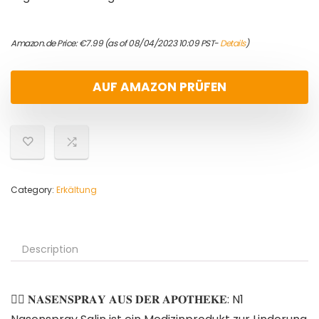
Amazon.de Price:
€
7.99
(as of 08/04/2023 10:09 PST-
Details
)
AUF AMAZON PRÜFEN
Category:
Erkältung
Description
👩‍⚕️ 𝐍𝐀𝐒𝐄𝐍𝐒𝐏𝐑𝐀𝐘 𝐀𝐔𝐒 𝐃𝐄𝐑 𝐀𝐏𝐎𝐓𝐇𝐄𝐊𝐄: N1