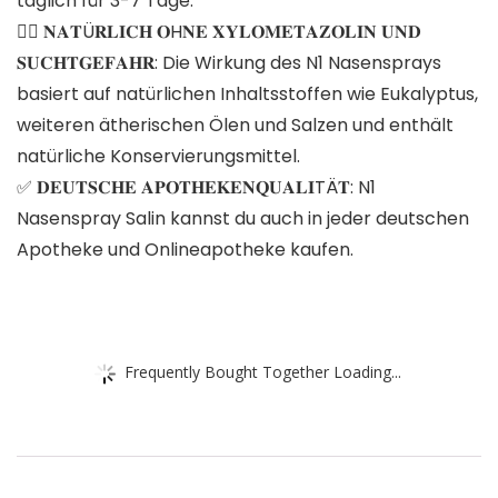
täglich für 3-7 Tage.
👩‍⚕️ 𝐍𝐀𝐓Ü𝐑𝐋𝐈𝐂𝐇 𝐎H𝐍𝐄 𝐗𝐘𝐋𝐎𝐌𝐄𝐓𝐀𝐙𝐎𝐋𝐈𝐍 𝐔𝐍𝐃
𝐒𝐔𝐂𝐇𝐓𝐆𝐄𝐅𝐀𝐇𝐑: Die Wirkung des N1 Nasensprays
basiert auf natürlichen Inhaltsstoffen wie Eukalyptus,
weiteren ätherischen Ölen und Salzen und enthält
natürliche Konservierungsmittel.
✅ 𝐃𝐄𝐔𝐓𝐒𝐂𝐇𝐄 𝐀𝐏𝐎𝐓𝐇𝐄𝐊𝐄𝐍𝐐𝐔𝐀𝐋𝐈TÄ𝐓: N1
Nasenspray Salin kannst du auch in jeder deutschen
Apotheke und Onlineapotheke kaufen.
Frequently Bought Together Loading...