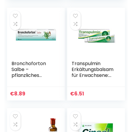
Schulkinder…
Erkältung…
Bronchoforton
Transpulmin
Salbe –
Erkältungsbalsam
pflanzliches
für Erwachsene:
Medikament bei
Wohltuender
Erkältung und
Balsam mit
Husten – zum
Schleimlöser-
€
8.89
€
6.51
Einreiben,
Effekt zur
Inhalieren und
Linderung von
Baden – mit…
Erkältung und…