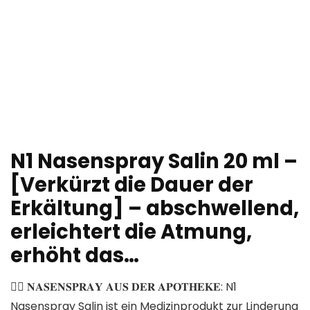
N1 Nasenspray Salin 20 ml –
[Verkürzt die Dauer der
Erkältung] – abschwellend,
erleichtert die Atmung,
erhöht das…
👩‍⚕️ 𝐍𝐀𝐒𝐄𝐍𝐒𝐏𝐑𝐀𝐘 𝐀𝐔𝐒 𝐃𝐄𝐑 𝐀𝐏𝐎𝐓𝐇𝐄𝐊𝐄: N1
Nasenspray Salin ist ein Medizinprodukt zur Linderung