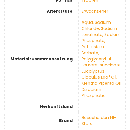
Format
‎Tropfen
Altersstufe
‎Erwachsener
‎Aqua, Sodium
Chloride, Sodium
Levulinate, Sodium
Phosphate,
Potassium
Sorbate,
Materialzusammensetzung
Polyglyceryl-4
Laurate-succinate,
Eucalyptus
Globulus Leaf Oil,
Mentha Piperita Oil,
Disodium
Phosphate.
Herkunftsland
Besuche den N1-
Brand
Store