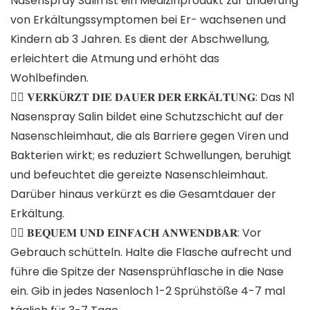
Nasenspray Salin ist ein Medizinprodukt zur Linderung
von Erkältungssymptomen bei Er- wachsenen und
Kindern ab 3 Jahren. Es dient der Abschwellung,
erleichtert die Atmung und erhöht das
Wohlbefinden.
👩‍⚕️ 𝐕𝐄𝐑𝐊Ü𝐑𝐙𝐓 𝐃𝐈𝐄 𝐃𝐀𝐔𝐄𝐑 𝐃𝐄𝐑 𝐄𝐑𝐊Ä𝐋𝐓𝐔𝐍𝐆: Das N1
Nasenspray Salin bildet eine Schutzschicht auf der
Nasenschleimhaut, die als Barriere gegen Viren und
Bakterien wirkt; es reduziert Schwellungen, beruhigt
und befeuchtet die gereizte Nasenschleimhaut.
Darüber hinaus verkürzt es die Gesamtdauer der
Erkältung.
👩‍⚕️ 𝐁𝐄𝐐𝐔𝐄𝐌 𝐔𝐍𝐃 𝐄𝐈𝐍𝐅𝐀𝐂𝐇 𝐀𝐍𝐖𝐄𝐍𝐃𝐁𝐀𝐑: Vor
Gebrauch schütteln. Halte die Flasche aufrecht und
führe die Spitze der Nasensprühflasche in die Nase
ein. Gib in jedes Nasenloch 1-2 Sprühstöße 4-7 mal