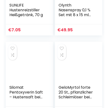
SUNLIFE
Olynth
Hustenreizstiller
Nasenspray 0,1 %
Heißgetränk, 70 g
Set mit 8 x 15 ml
inklusive
Handcreme ODER
Handseife von
€
7.05
€
49.95
Apotheken-
Express
Silomat
GeloMyrtol forte
Pentoxyverin Saft
20 St., pflanzlicher
– Hustensaft bei
Schleimlöser bei
trockenem Husten
akuten
– beruhigt
Atemwegsinfekten