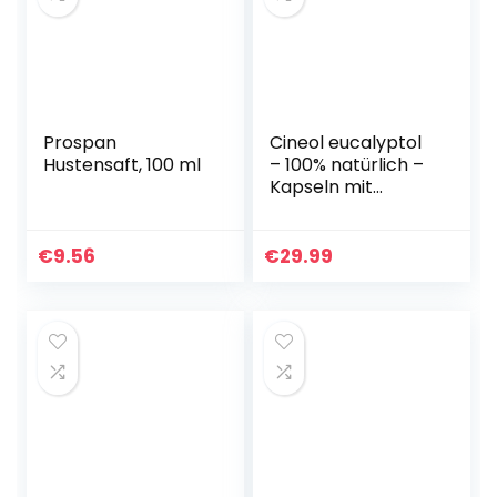
Prospan
Cineol eucalyptol
Hustensaft, 100 ml
– 100% natürlich –
Kapseln mit
Eukalyptusöl – Bei
Entzündungen der
oberen Atemwege
€
9.56
€
29.99
und Erkältungen…