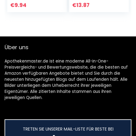
Reizhusten – für
mit Husten,
€
9.94
€
13.87
Kinder ab 2 Jahren
Schnupfen und…
und…
Über uns
Apothekenmaster.de ist eine moderne All-in-One-
Preisvergleichs- und Bewertungswebsite, die die besten auf
Amazon verfügbaren Angebote bietet und Sie durch die
neuesten hinzugefügten Blogs auf dem Laufenden hält. Alle
Bilder unterliegen dem Urheberrecht ihrer jeweiligen
Eigentümer. Alle zitierten Inhalte stammen aus ihren
jeweiligen Quellen.
TRETEN SIE UNSERER MAIL-LISTE FÜR BESTE BEI