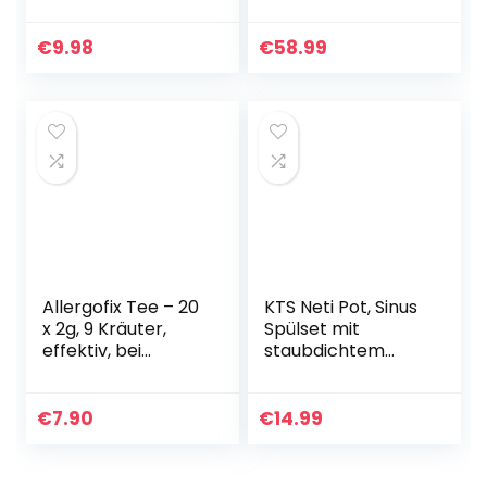
Therapie bei
Erkrankungen der
oberen Atemwege
€
9.98
€
58.99
Spar-Set 2×100
Beutel
Allergofix Tee – 20
KTS Neti Pot, Sinus
x 2g, 9 Kräuter,
Spülset mit
effektiv, bei
staubdichtem
Schnupfen,
Deckel, 300 ml
Erkältung,
Nasenwaschflasch
entzündungshem
e, Allergien zur
€
7.90
€
14.99
mend, auch
Linderung von
Heuschnupfen,
Bewässerung…
Allergie…