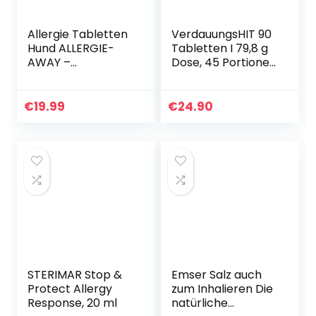
Allergie Tabletten
VerdauungsHIT 90
Hund ALLERGIE-
Tabletten I 79,8 g
AWAY –
Dose, 45 Portionen
Allergiehilfe mit
I Für die
Colostrum,
Verdauung¹ I 5
Bierhefe &
Enzyme,
€
19.99
€
24.90
Prebiotika – Anti
Kieselerde,
Allergie für Hunde…
Ingwer…
STERIMAR Stop &
Emser Salz auch
Protect Allergy
zum Inhalieren Die
Response, 20 ml
natürliche