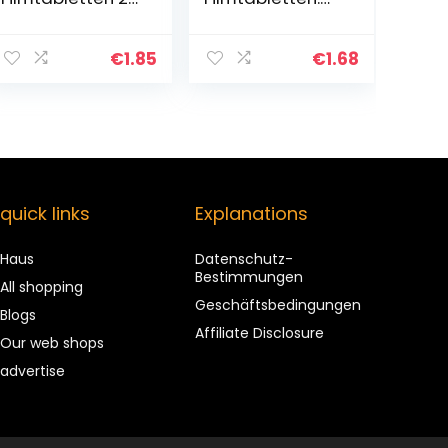
St
Zur Behandlung
von
Heuschnupfen
€
1.85
€
1.68
und chronischer
Nesselsucht, 20
Filmtabletten
quick links
Explanations
Haus
Datenschutz-
Bestimmungen
All shopping
Geschäftsbedingungen
Blogs
Affiliate Disclosure
Our web shops
advertise