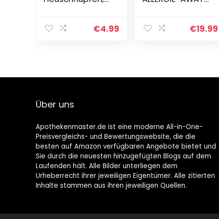
allergischem
– Allergiehilfe
Schnupfen,
mit Colostrum,
allergischen
Bierhefe &
€
4.99
€
19.99
Symptomen der
Prebiotika – Anti
Augen und
Allergie für
Nesselsucht
Hunde…
Über uns
Apothekenmaster.de ist eine moderne All-in-One-
Preisvergleichs- und Bewertungswebsite, die die
besten auf Amazon verfügbaren Angebote bietet und
Sie durch die neuesten hinzugefügten Blogs auf dem
Laufenden hält. Alle Bilder unterliegen dem
Urheberrecht ihrer jeweiligen Eigentümer. Alle zitierten
Inhalte stammen aus ihren jeweiligen Quellen.