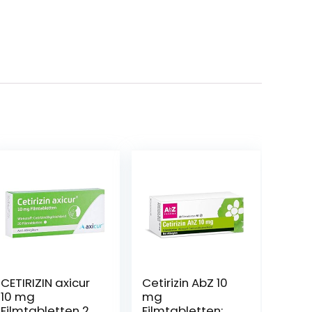
CETIRIZIN axicur
Cetirizin AbZ 10
10 mg
mg
Filmtabletten 20
Filmtabletten: