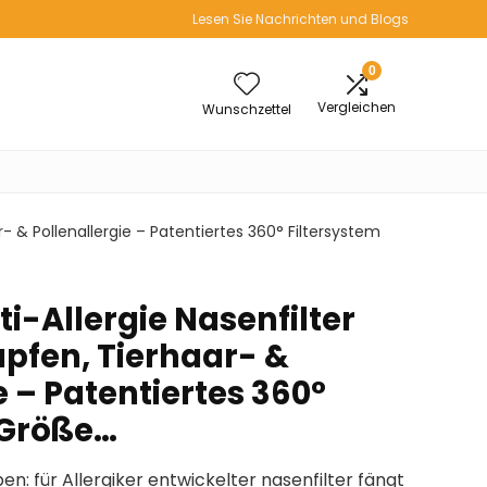
Lesen Sie Nachrichten und Blogs
0
Vergleichen
Wunschzettel
- & Pollenallergie – Patentiertes 360° Filtersystem
i-Allergie Nasenfilter
pfen, Tierhaar- &
e – Patentiertes 360°
 Größe…
lben: für Allergiker entwickelter nasenfilter fängt