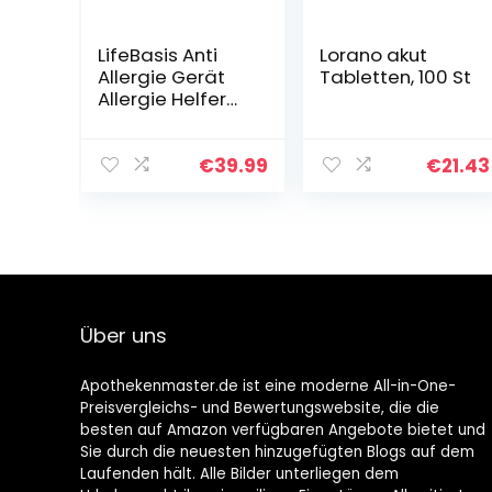
LifeBasis Anti
Lorano akut
Allergie Gerät
Tabletten, 100 St
Allergie Helfer
Anti Schnarch
Gerät
Allergische
€
39.99
€
21.43
Rhinitis Laser
Behandlungs
Maschine für…
Über uns
Apothekenmaster.de ist eine moderne All-in-One-
Preisvergleichs- und Bewertungswebsite, die die
besten auf Amazon verfügbaren Angebote bietet und
Sie durch die neuesten hinzugefügten Blogs auf dem
Laufenden hält. Alle Bilder unterliegen dem