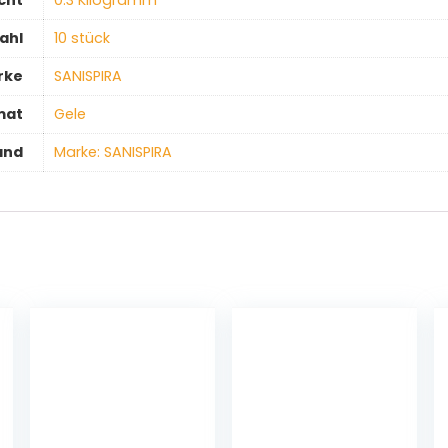
cht
‎0.3 Kilogramm
ahl
‎10 stück
rke
‎SANISPIRA
mat
‎Gele
and
Marke: SANISPIRA