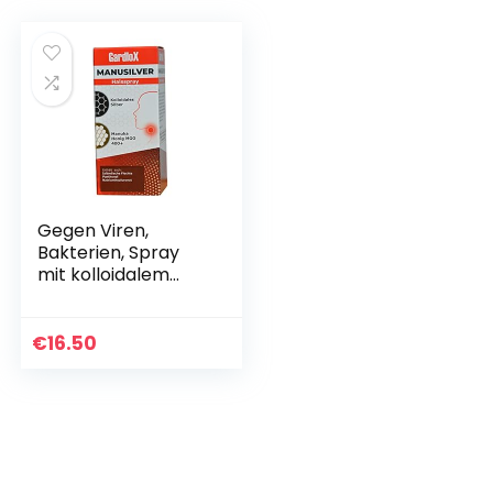
Gegen Viren,
Bakterien, Spray
mit kolloidalem
Silber, bei
Erkältung, natürlich,
nebenwirkungsfrei,
€
16.50
auch für Kinder
und…