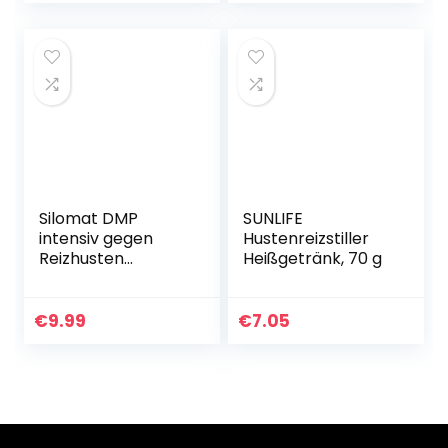
schleimlöser…
Silomat DMP
SUNLIFE
intensiv gegen
Hustenreizstiller
Reizhusten
Heißgetränk, 70 g
Hartkapseln 12 St
€
9.99
€
7.05