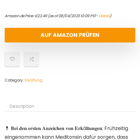
Amazon.de Price:
€
22.49
(as of 08/04/2023 10:09 PST-
Details
)
AUF AMAZON PRÜFEN
Category:
Erkältung
Description
💊 𝐁𝐞𝐢 𝐝𝐞𝐧 𝐞𝐫𝐬𝐭𝐞𝐧 𝐀𝐧𝐳𝐞𝐢𝐜𝐡𝐞𝐧 𝐯𝐨𝐧 𝐄𝐫𝐤ä𝐥𝐭𝐮𝐧𝐠𝐞𝐧: Frühzeitig
eingenommen kann Meditonsin dafür sorgen, dass