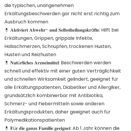
die typischen, unangenehmen
Erkältungsbeschwerden gar nicht erst richtig zum
Ausbruch kommen
💊 𝐀𝐤𝐭𝐢𝐯𝐢𝐞𝐫𝐭 𝐀𝐛𝐰𝐞𝐡𝐫- 𝐮𝐧𝐝 𝐒𝐞𝐥𝐛𝐬𝐭𝐡𝐞𝐢𝐥𝐮𝐧𝐠𝐬𝐤𝐫ä𝐟𝐭𝐞: Hilft bei
Erkältungen, Grippen, grippale Infekte,
Halsschmerzen, Schnupfen, trockenen Husten,
Husten und Reizhusten
💊 𝐍𝐚𝐭ü𝐫𝐥𝐢𝐜𝐡𝐞𝐬 𝐀𝐫𝐳𝐧𝐞𝐢𝐦𝐢𝐭𝐭𝐞𝐥: Beschwerden werden
schnell und effektiv mit einer guten Verträglichkeit
und schnellen Wirksamkeit gelindert, geeignet für
alle Erkältungspatienten, Diabetiker und Allergiker,
grundsätzlich kombinierbar mit Antibiotika,
Schmerz- und Fiebermitteln sowie anderen
Erkältungsprodukten, daher geeignet auch für
Polymedikationspatienten
💊 𝐅ü𝐫 𝐝𝐢𝐞 𝐠𝐚𝐧𝐳𝐞 𝐅𝐚𝐦𝐢𝐥𝐢𝐞 𝐠𝐞𝐞𝐢𝐠𝐧𝐞𝐭: Ab 1 Jahr können die