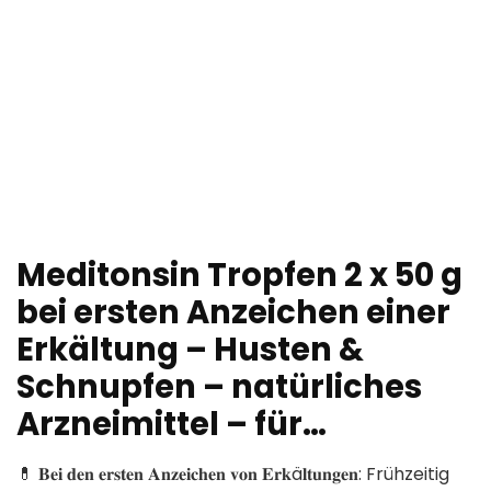
Meditonsin Tropfen 2 x 50 g
bei ersten Anzeichen einer
Erkältung – Husten &
Schnupfen – natürliches
Arzneimittel – für…
💊 𝐁𝐞𝐢 𝐝𝐞𝐧 𝐞𝐫𝐬𝐭𝐞𝐧 𝐀𝐧𝐳𝐞𝐢𝐜𝐡𝐞𝐧 𝐯𝐨𝐧 𝐄𝐫𝐤ä𝐥𝐭𝐮𝐧𝐠𝐞𝐧: Frühzeitig