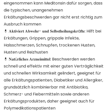
eingenommen kann Meditonsin dafür sorgen, dass
die typischen, unangenehmen
Erkältungsbeschwerden gar nicht erst richtig zum
Ausbruch kommen
💊 𝐀𝐤𝐭𝐢𝐯𝐢𝐞𝐫𝐭 𝐀𝐛𝐰𝐞𝐡𝐫- 𝐮𝐧𝐝 𝐒𝐞𝐥𝐛𝐬𝐭𝐡𝐞𝐢𝐥𝐮𝐧𝐠𝐬𝐤𝐫ä𝐟𝐭𝐞: Hilft bei
Erkältungen, Grippen, grippale Infekte,
Halsschmerzen, Schnupfen, trockenen Husten,
Husten und Reizhusten
💊 𝐍𝐚𝐭ü𝐫𝐥𝐢𝐜𝐡𝐞𝐬 𝐀𝐫𝐳𝐧𝐞𝐢𝐦𝐢𝐭𝐭𝐞𝐥: Beschwerden werden
schnell und effektiv mit einer guten Verträglichkeit
und schnellen Wirksamkeit gelindert, geeignet für
alle Erkältungspatienten, Diabetiker und Allergiker,
grundsätzlich kombinierbar mit Antibiotika,
Schmerz- und Fiebermitteln sowie anderen
Erkältungsprodukten, daher geeignet auch für
Polymedikationspatienten