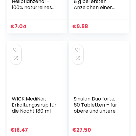
Heilpflanzenöl –
8 g bei ersten
100% naturreines
Anzeichen einer
Minzöl zum
Erkältung – Husten
Einnehmen,
& Schnupfen –
Inhalieren und
natürliches
€
7.04
€
9.68
Einreiben – bei
Arzneimittel – für
Erkältung…
die…
WICK MediNait
Sinulan Duo forte,
Erkältungssirup für
60 Tabletten – für
die Nacht 180 ml
obere und untere
Atemwege,
erkältung,
nebenhöhlenentzü
€
16.47
€
27.50
ndung,