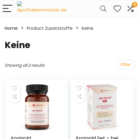
0
Home
Product Zusatzstoffe
‎Keine
‎Keine
Filter
Showing all 2 results
Aprigold
Aprigold Set – bei