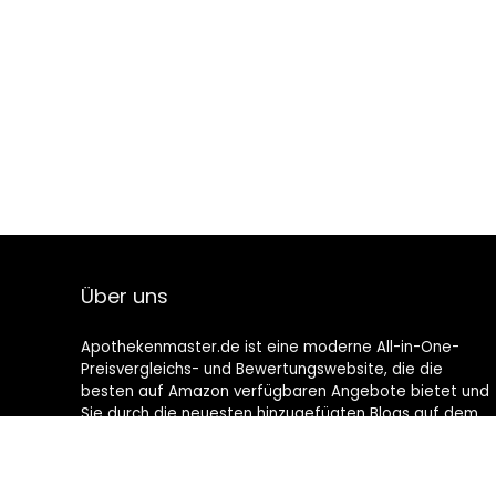
Über uns
Apothekenmaster.de ist eine moderne All-in-One-
Preisvergleichs- und Bewertungswebsite, die die
besten auf Amazon verfügbaren Angebote bietet und
Sie durch die neuesten hinzugefügten Blogs auf dem
Laufenden hält. Alle Bilder unterliegen dem
Urheberrecht ihrer jeweiligen Eigentümer. Alle zitierten
Inhalte stammen aus ihren jeweiligen Quellen.