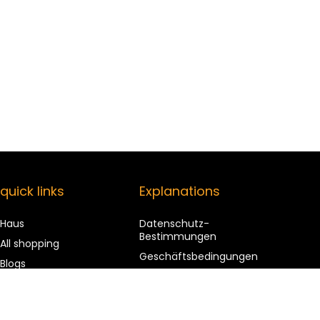
quick links
Explanations
Haus
Datenschutz-
Bestimmungen
All shopping
Geschäftsbedingungen
Blogs
Affiliate Disclosure
Our web shops
advertise