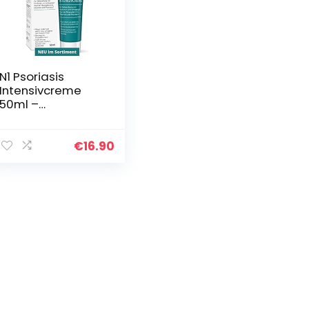
N1 Psoriasis
Intensivcreme
50ml –
[Medizinprodukt]
– Ekzem &
Neurodermitis
€
16.90
Creme – beruhigt,
pflegt, lindert und
glättet…