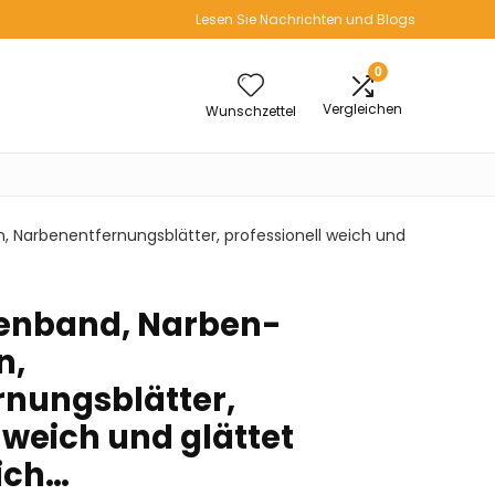
Lesen Sie Nachrichten und Blogs
0
Vergleichen
Wunschzettel
n, Narbenentfernungsblätter, professionell weich und
benband, Narben-
n,
nungsblätter,
 weich und glättet
sich…