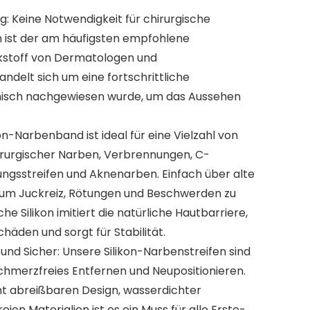
: Keine Notwendigkeit für chirurgische
n ist der am häufigsten empfohlene
kstoff von Dermatologen und
andelt sich um eine fortschrittliche
linisch nachgewiesen wurde, um das Aussehen
ikon-Narbenband ist ideal für eine Vielzahl von
hirurgischer Narben, Verbrennungen, C-
ngsstreifen und Aknenarben. Einfach über alte
 um Juckreiz, Rötungen und Beschwerden zu
he Silikon imitiert die natürliche Hautbarriere,
häden und sorgt für Stabilität.
und Sicher: Unsere Silikon-Narbenstreifen sind
schmerzfreies Entfernen und Neupositionieren.
cht abreißbaren Design, wasserdichter
ien Materialien ist es ein Muss für alle Erste-