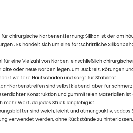
 für chirurgische Narbenentfernung; Silikon ist der am 
gen . Es handelt sich um eine fortschrittliche Silikonbe
deal für eine Vielzahl von Narben, einschließlich chirurgi
 alte oder neue Narben legen, um Juckreiz, Rötungen un
hindert weitere Hautschäden und sorgt für Stabilität.
kon-Narbenstreifen sind selbstklebend, aber für schmerzf
serdichter Konstruktion und gummifreien Materialien ist es
h mehr Wert, da jedes Stück langlebig ist.
ngsblätter sind weich, leicht und atmungsaktiv, sodass 
dung verwendet werden, ohne Rückstände zu hinterlasse