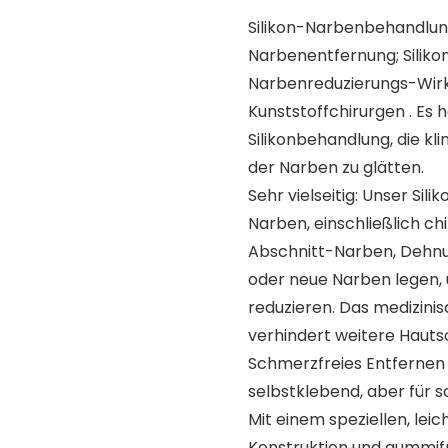
Silikon-Narbenbehandlung
Narbenentfernung; Siliko
Narbenreduzierungs-Wir
Kunststoffchirurgen . Es h
Silikonbehandlung, die k
der Narben zu glätten.
Sehr vielseitig: Unser Sil
Narben, einschließlich c
Abschnitt-Narben, Dehnu
oder neue Narben legen,
reduzieren. Das medizinisc
verhindert weitere Hautsc
Schmerzfreies Entfernen 
selbstklebend, aber für 
Mit einem speziellen, lei
Konstruktion und gummifre