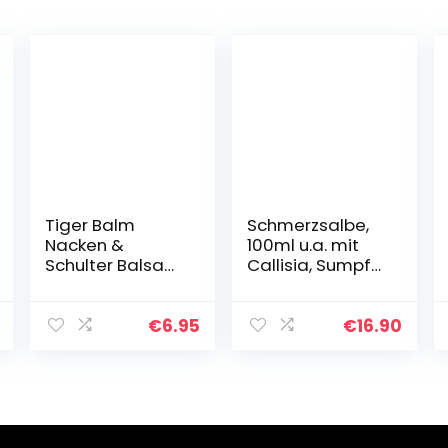
Tiger Balm
Schmerzsalbe,
Nacken &
100ml u.a. mit
Schulter Balsam
Callisia, Sumpf-
– Pflegende
Blutauge,
Einreibung ideal
Beinwell,
für unterwegs –
Eukalyptus Öl,
€
6.95
€
16.90
50 g Balsam
Kampfer,
effektiv bei
Knochen-,
Gelenk…