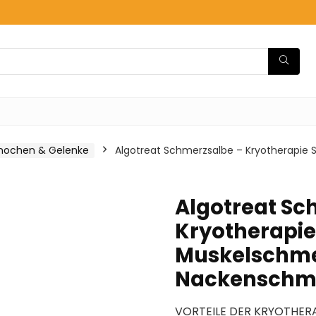
Knochen & Gelenke
Algotreat Schmerzsalbe – Kryotherapie 
Algotreat Sc
Kryotherapie
Muskelschmer
Nackenschme
VORTEILE DER KRYOTHERAPI