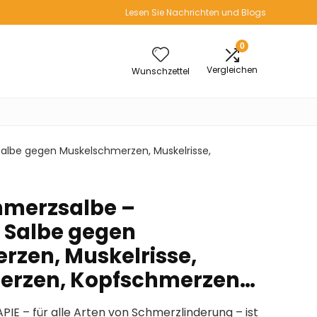
Lesen Sie Nachrichten und Blogs
0
Vergleichen
Wunschzettel
Salbe gegen Muskelschmerzen, Muskelrisse,
hmerzsalbe –
 Salbe gegen
zen, Muskelrisse,
rzen, Kopfschmerzen…
E – für alle Arten von Schmerzlinderung – ist