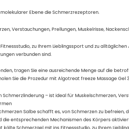
uf molekularer Ebene die Schmerzrezeptoren.
erzen, Verstauchungen, Prellungen, Muskelrisse, Nackens
itnessstudio, zu Ihrem Lieblingssport und zu alltäglichen 
zungen verbunden sind.
nden, tragen Sie eine ausreichende Menge auf die betroffen
erholen Sie die Prozedur mit Algotreat freeze Massage Gel
 Schmerzlinderung – ist ideal für Muskelschmerzen, Vers
ärmen
schmerzen Salbe schafft es, von Schmerzen zu befreien, 
 die entsprechenden Mechanismen des Körpers aktiviert
lte Schmerzgel mit ins Fitnessstudio, zu Ihrem Lieblings