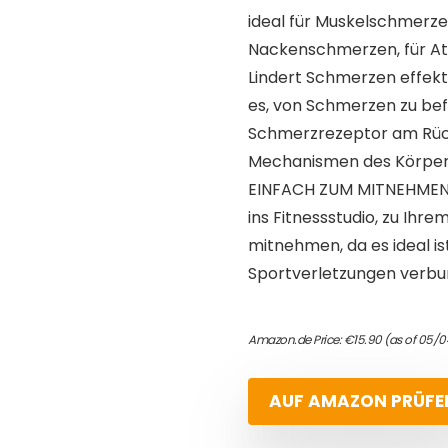
ideal für Muskelschmerze
Nackenschmerzen, für A
Lindert Schmerzen effekt
es, von Schmerzen zu bef
Schmerzrezeptor am Rüc
Mechanismen des Körpers 
EINFACH ZUM MITNEHMEN –
ins Fitnessstudio, zu Ihre
mitnehmen, da es ideal is
Sportverletzungen verbu
Amazon.de Price:
€
15.90
(as of 05/0
AUF AMAZON PRÜFE