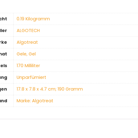
cht
‎0.19 Kilogramm
ler
‎ALGOTECH
rke
‎Algotreat
mat
‎Gele, Gel
els
‎170 Milliliter
ung
‎Unparfümiert
gen
‎17.8 x 7.8 x 4.7 cm; 190 Gramm
and
Marke: Algotreat