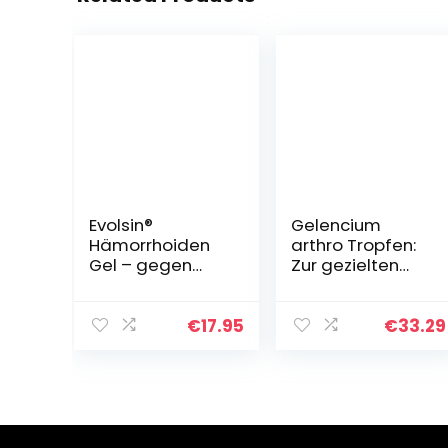
Evolsin®
Gelencium
Hämorrhoiden
arthro Tropfen:
Gel – gegen
Zur gezielten
Brennen,
Behandlung der
Schmerzen,
Gelenke bei
Blutungen &
Arthrose, 50 ml
€
17.95
€
33.29
Juckreiz –
entzündungshe
mmende
Hämorrhoiden
Salbe auch…