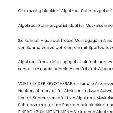
Gleichzeitig blockiert Algotreat Schmerzgel a
Algotreat Schmerzgel
ist ideal für Muskelschm
Sie können Algotreat freeze Massagegel mit ins F
von Schmerzen zu befreien, die mit Sportverlet
Algotreat freeze Massagegel
ist einfach anzuwe
schnell ein und ist schmier- und fettfrei. Wied
VORTEILE DER KRYOTHERAPIE – für alle Arten von
Nackenschmerzen, für Athleten und zum Aufw
Lindert Schmerzen effektiv – Algotreat Muskel
Schmerzrezeptor am Rückenmark blockiert und
EINFACH ZUM MITNEHMEN – Sie können Algotreat kä