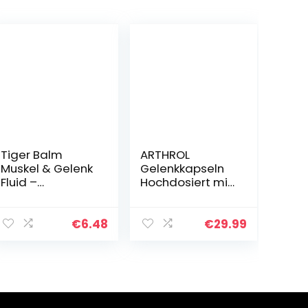
Tiger Balm
ARTHROL
Muskel & Gelenk
Gelenkkapseln
Fluid –
Hochdosiert mit
Pflegende
MSM, Kollagen,
Einreibung,
Glucosamin,
lockert,
Hyaluron ohne
€
6.48
€
29.99
entspannt und
Zusatzstoffe I
regeneriert –
90 Kapseln I…
inkl. Applikator
mit 90 ml