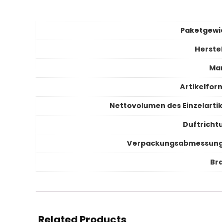
Paketgewi
Herstel
Ma
Artikelfor
Nettovolumen des Einzelartik
Duftricht
Verpackungsabmessun
Br
Related Products