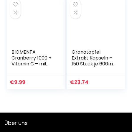
BIOMENTA
Granatapfel
Cranberry 1000 +
Extrakt Kapseln –
Vitamin C – mit
150 Stück je 600mg
1.000 mg
– WICHTIG: 45:1
Cranberry Extrakt
Extrakt
+ 500 mg Vitamin
(=81.000mg reiner
€
9.99
€
23.74
C pro Tag –
Granatapfel je 3
Cranberry
Kapseln…
hochdosiert…
Über uns