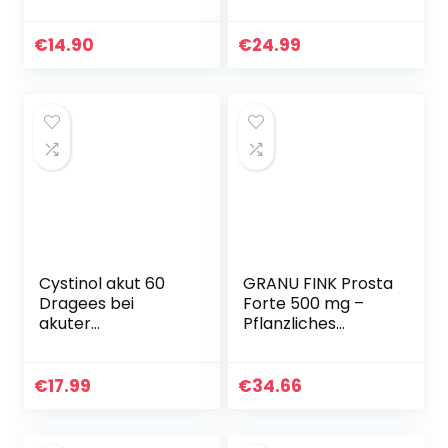
Kapseln bei
Grippe- und
Erkältungsbeschw
€
14.90
€
24.99
erden – mit
Paracetamol,
Vitamin…
Cystinol akut 60
GRANU FINK Prosta
Dragees bei
Forte 500 mg –
akuter
Pflanzliches
unkomplizierter
Arzneimittel zur
Blasenentzündung
Behandlung von
&
Prostata-
€
17.99
€
34.66
Harnwegsinfektion
Blasenbeschwerd
– pflanzliches
en – mit…
Arzneimittel…