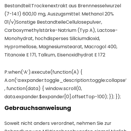
Bestandteil:Trockenextrakt aus Brennnesselwurzel
(7-14:1) 600,10 mg, Auszugsmittel: Methanol 20%
01/v)Sonstige BestandteileCellulosepulver,
Carboxymethylstärke-Natrium (Typ A), Lactose-
Monohydrat, hochdisperses Siliciumdioxid,
Hypromellose, Magnesiumstearat, Macrogol 400,
Titanoxie E 171, Talkum, Eisenoxidhydrat E 172
P.when(‘A’).execute(function(A) {
A.on(‘a:expander:toggle_description:toggle:collapse’
, function(data) { window.scroll(0,
data.expander.$expander[0].offsetTop-100); }); });
Gebrauchsanweisung
Soweit nicht anders verordnet, nehmen Sie zur