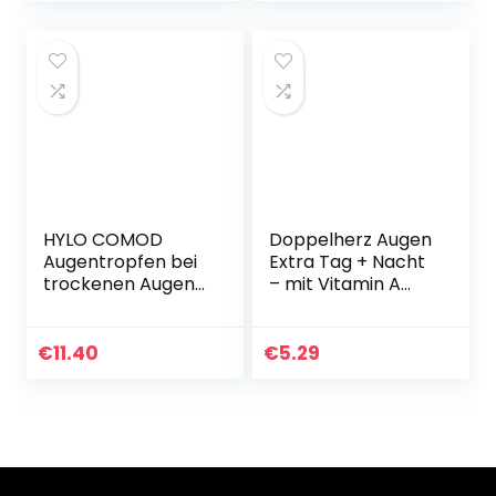
Astaxanthin –
Hohe…
HYLO COMOD
Doppelherz Augen
Augentropfen bei
Extra Tag + Nacht
trockenen Augen
– mit Vitamin A
mit Hyaluronsäure,
und Zink für den
10 ml (1er Pack)
Erhalt der
normalen Sehkraft
€
11.40
€
5.29
– 30 Kapseln (1er
Pack)