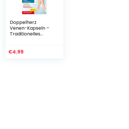
Doppelherz
Venen-Kapseln –
Traditionelles
Arzneimittel zur
Besserung von
Beinbeschwerden
€
4.99
– 60 Kapseln