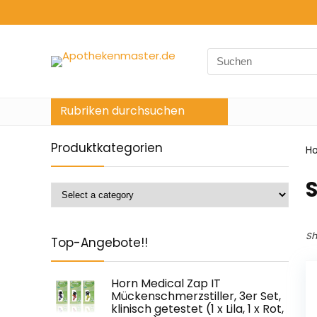
Search
for:
Rubriken durchsuchen
Produktkategorien
H
‎
Sh
Top-Angebote!!
Horn Medical Zap IT
Mückenschmerzstiller, 3er Set,
klinisch getestet (1 x Lila, 1 x Rot,