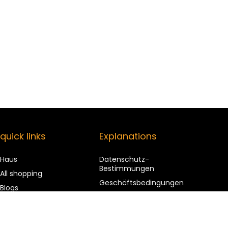
quick links
Explanations
Haus
Datenschutz-
Bestimmungen
All shopping
Geschäftsbedingungen
Blogs
Affiliate Disclosure
Our web shops
advertise