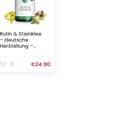
Rutin & Steinklee
– deutsche
Herstellung –
100% Vegan &
Ohne Zusätze –
Vorrat für 3
€
24.90
Monate