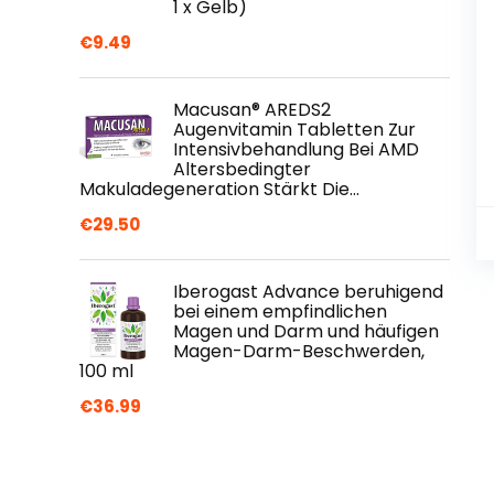
1 x Gelb)
€
9.49
Macusan® AREDS2
Augenvitamin Tabletten Zur
Intensivbehandlung Bei AMD
Altersbedingter
Makuladegeneration Stärkt Die…
€
29.50
Iberogast Advance beruhigend
bei einem empfindlichen
Magen und Darm und häufigen
Magen-Darm-Beschwerden,
100 ml
€
36.99