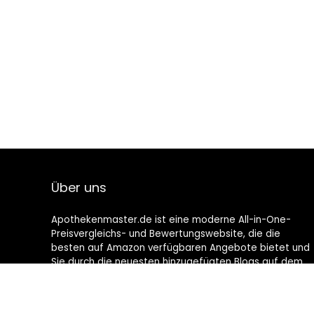
Über uns
Apothekenmaster.de ist eine moderne All-in-One-
Preisvergleichs- und Bewertungswebsite, die die
besten auf Amazon verfügbaren Angebote bietet und
Sie durch die neuesten hinzugefügten Blogs auf dem
Laufenden hält. Alle Bilder unterliegen dem
Urheberrecht ihrer jeweiligen Eigentümer. Alle zitierten
Inhalte stammen aus ihren jeweiligen Quellen.