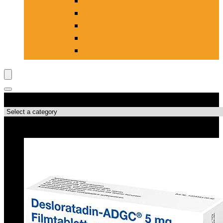
Muskeln, Knochen & Gelenke
Narben & Dehnungsstreifen
Schmerzen & Fieber
Verdauungsstörungen & Übelkeit
Wechseljahren
Produktkategorien
Top-Angebote!!