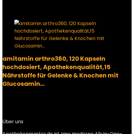
Added to wishlist
Removed from wishlist
0
Add to compare
amitamin arthro360, 120 Kapseln
hochdosiert, Apothekenqualität,15
Nährstoffe für Gelenke & Knochen mit
Glucosamin…
Added to wishlist
Removed from wishlist
0
Add to compare
€
39.95
Über uns
Apothekenmaster.de ist eine moderne All-in-One-