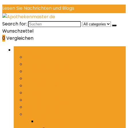
Lesen Sie Nachrichten und Blogs
Search for:
Wunschzettel
0
Vergleichen
Rubriken durchsuchen
Allergien
Augenbeschwerden
Blase, Nieren & Prostata
Erkältung
Juckreiz & Ausschlag
Krampfadern
Lunge & Atemwege
Medikamente
Mehr Kategorien
Mehr Kategorien