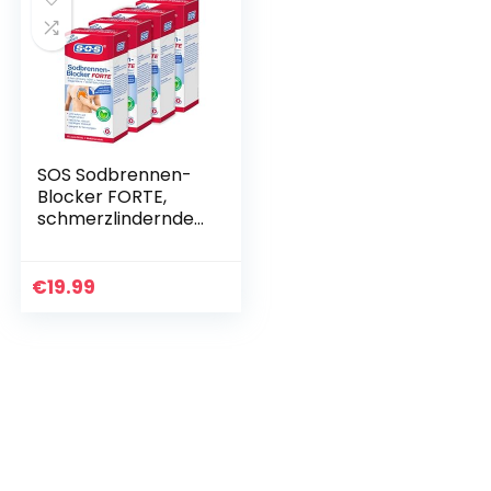
SOS Sodbrennen-
Blocker FORTE,
schmerzlinderndes
Gel mit
Minzgeschmack
bei Unwohlsein und
€
19.99
Schmerzen bei
Sodbrennen oder…