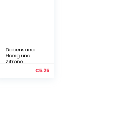
Dobensana
Honig und
Zitrone
Lutschtablett
€
5.25
en
1,2mg/0,6mg
–
Halstablette
n zur
Schmerzlind
erung bei
leichten
Halsschmerz
en…