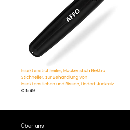
Insektenstichheiler, Mückenstich Elektro
Stichheiler, zur Behandlung von
Insektenstichen und Bissen, Lindert Juckreiz…
€
15.99
Über uns