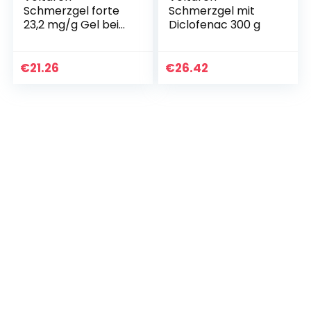
Schmerzgel forte
Schmerzgel mit
23,2 mg/g Gel bei
Diclofenac 300 g
akuten
Rückenschmerzen,
Muskelschmerzen
€
21.26
€
26.42
und
Gelenkschmerzen,
150g