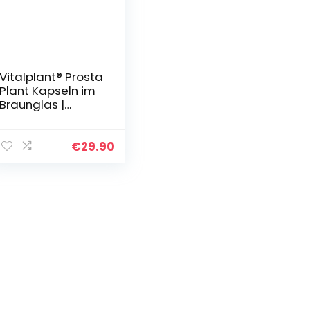
Vitalplant® Prosta
Plant Kapseln im
Braunglas |
einzigartige
Zusammensetzun
g aus
€
29.90
Kürbiskernextrakt,
Sägepalmenextr
akt…