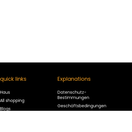
quick links
Explanations
Haus
Datenschutz-
Bestimmungen
All shopping
Geschäftsbedingungen
Blogs
Affiliate Disclosure
Our web shops
advertise