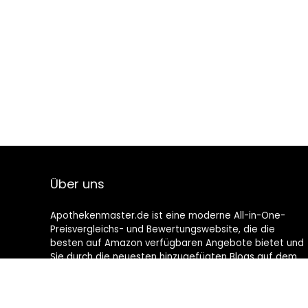
Über uns
Apothekenmaster.de ist eine moderne All-in-One-
Preisvergleichs- und Bewertungswebsite, die die
besten auf Amazon verfügbaren Angebote bietet und
Sie durch die neuesten hinzugefügten Blogs auf dem
Laufenden hält. Alle Bilder unterliegen dem
Urheberrecht ihrer jeweiligen Eigentümer. Alle zitierten
Inhalte stammen aus ihren jeweiligen Quellen.