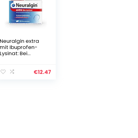
Neuralgin extra
mit Ibuprofen-
Lysinat: Bei
leichten bis
mäßig starken
Schmerzen, wie
€
12.47
Kopfschmerz,
Zahnschmerz…