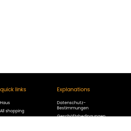
quick links
Explanations
Haus
Datenschutz-
Bestimmungen
All shopping
Geschäftsbedingungen
Blogs
Affiliate Disclosure
Our web shops