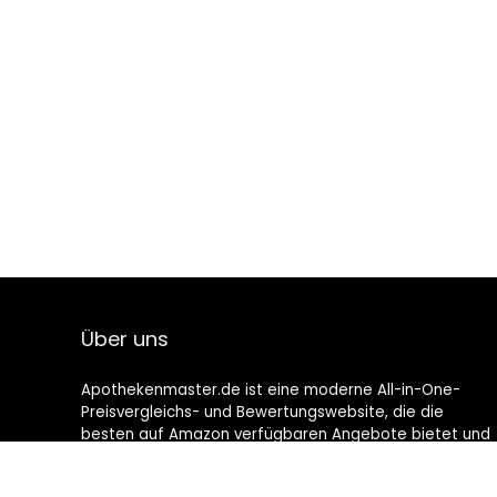
Über uns
Apothekenmaster.de ist eine moderne All-in-One-
Preisvergleichs- und Bewertungswebsite, die die
besten auf Amazon verfügbaren Angebote bietet und
Sie durch die neuesten hinzugefügten Blogs auf dem
Laufenden hält. Alle Bilder unterliegen dem