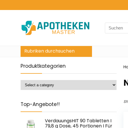
Search
for:
Rubriken durchsuchen
Produktkategorien
H
‎
Sh
Top-Angebote!!
VerdauungsHIT 90 Tabletten I
79,8 g Dose, 45 Portionen I Für