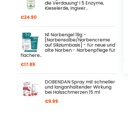
die Verdauung¹ I 5 Enzyme,
Kieselerde, Ingwer…
€
24.90
N1 Narbengel 19g -
[Narbensalbe/Narbencreme
auf Siliziumbasis] - für neue und
alte Narben - Narbenpflege für
flachere…
€
17.89
DOBENDAN Spray mit schneller
und langanhaltender Wirkung
bei Halsschmerzen 15 ml
€
9.99