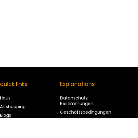
quick links
Explanations
Haus
Datenschutz-
Bestimmungen
All shopping
Geschäftsbedingungen
Blogs
Affiliate Disclosure
Our web shops
advertise