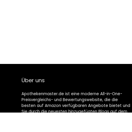
Über uns
Apothekenmaster.de ist eine moderne All-in-One-
Preisvergleichs- und Bewertungswebsite, die die
besten auf Amazon verfügbaren Angebote bietet und
Sie durch die neuesten hinzugefügten Blogs auf dem
Laufenden hält. Alle Bilder unterliegen dem
Urheberrecht ihrer jeweiligen Eigentümer. Alle zitierten
Inhalte stammen aus ihren jeweiligen Quellen.