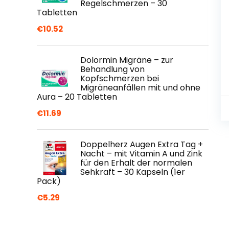
Regelschmerzen – 30
Tabletten
€
10.52
Dolormin Migräne – zur
Behandlung von
Kopfschmerzen bei
Migräneanfällen mit und ohne
Aura – 20 Tabletten
€
11.69
Doppelherz Augen Extra Tag +
Nacht – mit Vitamin A und Zink
für den Erhalt der normalen
Sehkraft – 30 Kapseln (1er
Pack)
€
5.29