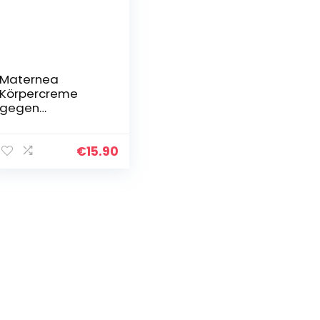
Maternea
Körpercreme
gegen
Dehnungsstreifen
– Bietet starken
Schutz gegen das
€
15.90
Auftreten von
Dehnungsstreifen
(150 ml)