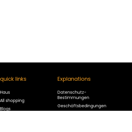
quick links
Explanations
Haus
Datenschutz-
Bestimmungen
All shopping
Geschäftsbedingungen
Blogs
Affiliate Disclosure
Our web shops
advertise