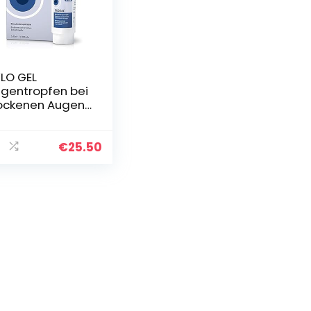
LO GEL
gentropfen bei
ockenen Augen,
nganhaltend,
t
aluronsäure,
€
25.50
ppelpackung
10 ml