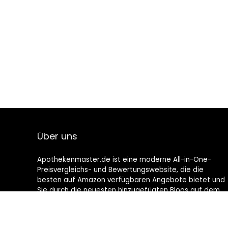
Über uns
Apothekenmaster.de ist eine moderne All-in-One-
Preisvergleichs- und Bewertungswebsite, die die
besten auf Amazon verfügbaren Angebote bietet und
Sie durch die neuesten hinzugefügten Blogs auf dem
Laufenden hält. Alle Bilder unterliegen dem
Urheberrecht ihrer jeweiligen Eigentümer. Alle zitierten
Inhalte stammen aus ihren jeweiligen Quellen.