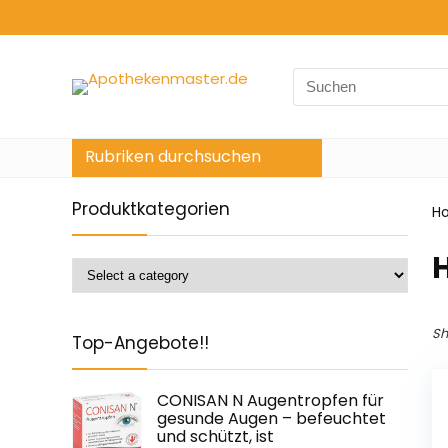
Search
for:
Rubriken durchsuchen
Produktkategorien
H
‎
Sh
Top-Angebote!!
CONISAN N Augentropfen für
gesunde Augen – befeuchtet
und schützt, ist