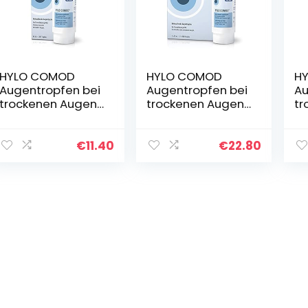
HYLO COMOD
HYLO COMOD
HY
Augentropfen bei
Augentropfen bei
Au
trockenen Augen
trockenen Augen
tr
mit
mit
la
Hyaluronsäure, 10
Hyaluronsäure,
mi
ml (1er Pack)
Doppelpackung
Hy
€
11.40
€
22.80
2×10 ml
Do
2×