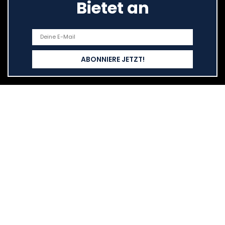
Bietet an
quick links
Haus
All shopping
Blogs
Our web shops
advertise
Explanations