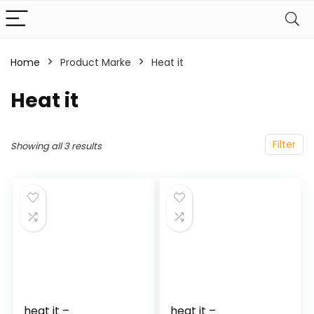
Home
Product Marke
‎Heat it
‎Heat it
Filter
Showing all 3 results
heat it –
heat it –