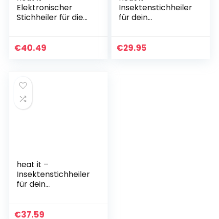
Elektronischer
Insektenstichheiler
Stichheiler für die
für dein
smarte Behandlung
Smartphone –
von
Chemiefreie
Insektenstichen
Behandlung von
€
40.49
€
29.95
mit Wärme I Gegen
Juckreiz & Schmerz
Juckreiz &
mit konzentrierter…
Schmerz…
heat it –
Insektenstichheiler
für dein
Smartphone –
Chemiefreie
Behandlung von
€
37.59