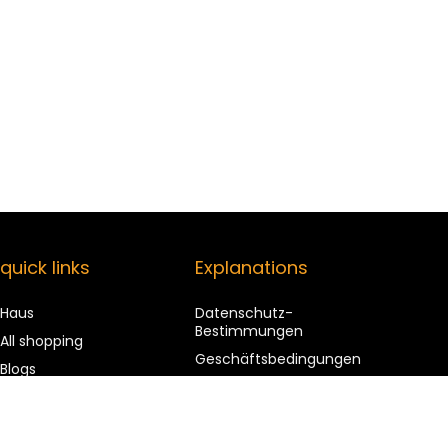
quick links
Explanations
Haus
Datenschutz-
Bestimmungen
All shopping
Geschäftsbedingungen
Blogs
Affiliate Disclosure
Our web shops
advertise