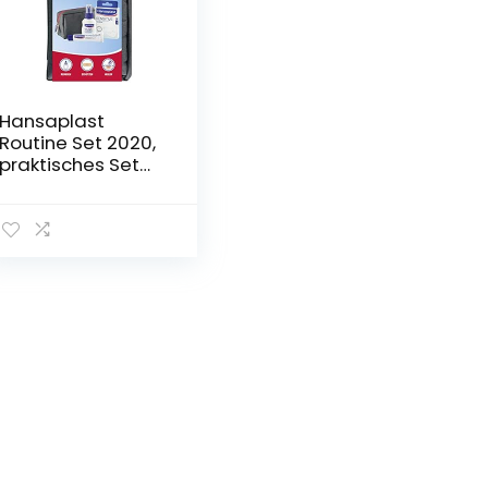
Hansaplast
Routine Set 2020,
praktisches Set
für zu Hause oder
unterwegs, mit
Wundspray, 20er-
Set Sensitive
Wundpflaster…