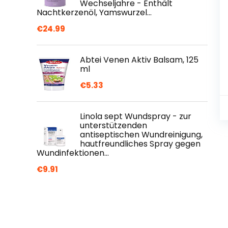
Wechseljahre - Enthält
Nachtkerzenöl, Yamswurzel…
€
24.99
Abtei Venen Aktiv Balsam, 125
ml
€
5.33
Linola sept Wundspray - zur
unterstützenden
antiseptischen Wundreinigung,
hautfreundliches Spray gegen
Wundinfektionen…
€
9.91