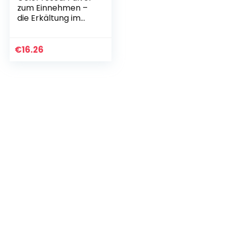
zum Einnehmen –
die Erkältung im
Griff. Zur Linderung
der Symptome von
Erkältungskrankhei
€
16.26
ten und…