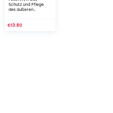
Schutz und Pflege
des äußeren
Intimbereichs. Mit
D-Mannose,
Milchsäure,
€
13.80
Hyaluron und
Cranberry I…