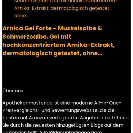
Arnica Gel Forte – Muskelsalbe &
Schmerzsalbe. Gel mit
hochkonzentriertem Arnika-Extrakt,
dermatologisch getestet, ohne…
Added to wishlist
Removed from wishlist
0
Add to compare
€
29.50
Über uns
Apothekenmaster.de ist eine moderne All-in-One-
Preisvergleichs- und Bewertungswebsite, die die
besten auf Amazon verfügbaren Angebote bietet und
Sie durch die neuesten hinzugefügten Blogs auf dem
Laufenden hält. Alle Bilder unterliegen dem