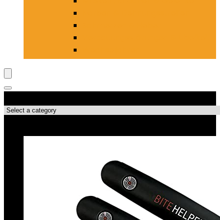
Muskeln, Knochen & Gelenke
Narben & Dehnungsstreifen
Schmerzen & Fieber
Verdauungsstörungen & Übelkeit
Wechseljahren
Produktkategorien
Top-Angebote!!