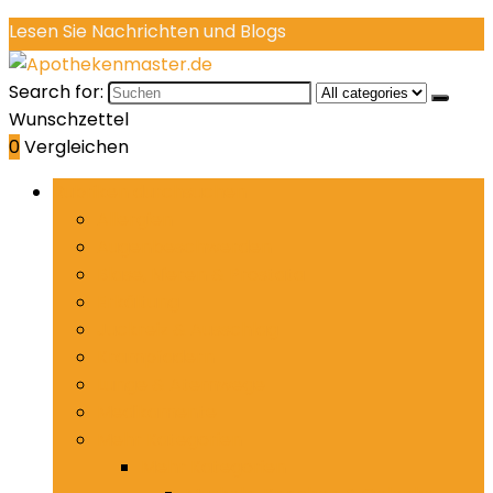
Lesen Sie Nachrichten und Blogs
Search for:
Wunschzettel
0
Vergleichen
Rubriken durchsuchen
Allergien
Augenbeschwerden
Blase, Nieren & Prostata
Erkältung
Juckreiz & Ausschlag
Krampfadern
Lunge & Atemwege
Medikamente
Mehr Kategorien
Mehr Kategorien