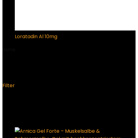
Loratadin Al 10mg
€
15.36
Home
Product Marke
‎Farmacia Dobbiaco
‎Farmacia Dobbiaco
Filter
Showing the single result
Added to wishlist
Removed from wishlist
0
Add to compare