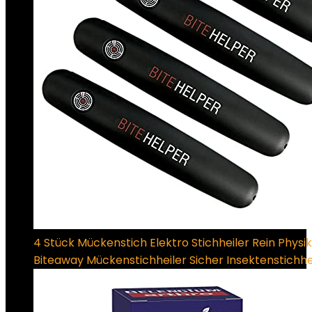
4 Stück Mückenstich Elektro Stichheiler Rein Physi
Biteaway Mückenstichheiler Sicher Insektenstichhe