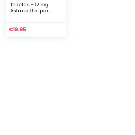
Tropfen – 12 mg
Astaxanthin pro
Dosis – Hochdosiert
& Vegan – 100%
natürliches
€
19.95
Astaxanthin –
Hohe…