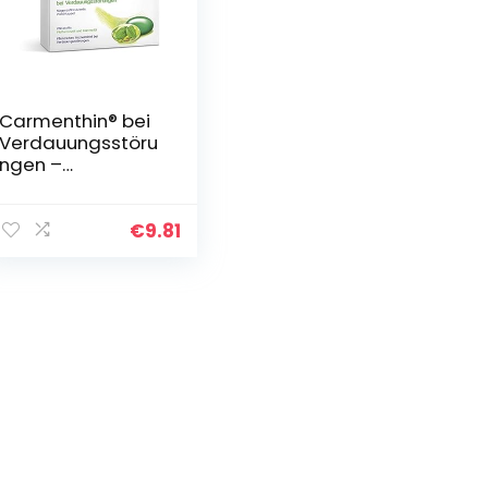
Carmenthin® bei
Verdauungsstöru
ngen –
Pflanzliches
Arzneimittel mit
Pfefferminzöl &
€
9.81
Kümmelöl – 14
Weichkapseln