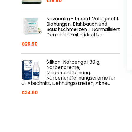
€
15.60
Novacalm - Lindert Völlegefühl,
Blähungen, Blähbauch und
Bauchschmerzen - Normalisiert
Darmtätigkeit - ideal für…
€
26.90
Silikon-Narbengel, 30 g,
Narbencreme,
Narbenentfernung,
Narbenentfernungscreme für
C-Abschnitt, Dehnungsstreifen, Akne…
€
24.90