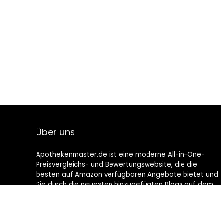
Über uns
Apothekenmaster.de ist eine moderne All-in-One-
Preisvergleichs- und Bewertungswebsite, die die
besten auf Amazon verfügbaren Angebote bietet und
Sie durch die neuesten hinzugefügten Blogs auf dem
Laufenden hält. Alle Bilder unterliegen dem
Urheberrecht ihrer jeweiligen Eigentümer. Alle zitierten
Inhalte stammen aus ihren jeweiligen Quellen.