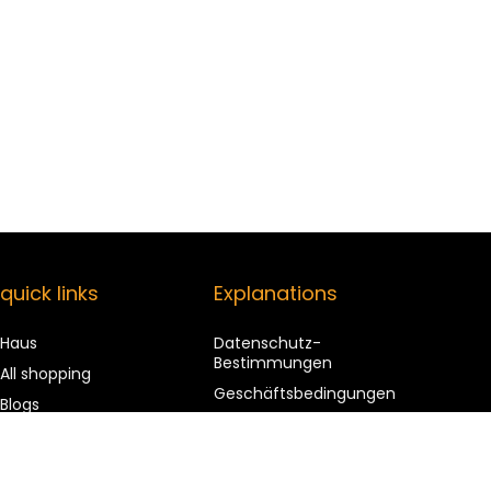
quick links
Explanations
Haus
Datenschutz-
Bestimmungen
All shopping
Geschäftsbedingungen
Blogs
Affiliate Disclosure
Our web shops
advertise