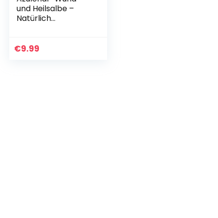
und Heilsalbe –
Natürlich
Entzündungshemm
ende Salbe After
Ekzem Wundsalbe
€
9.99
Baby Creme