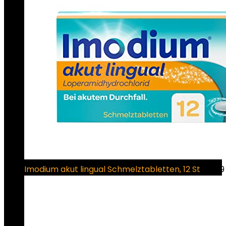
Imodium akut lingual Schmelztabletten, 12 St
€
9.99