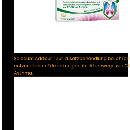
Soledum Addicur | Zur Zusatzbehandlung bei chron
entzündlichen Erkrankungen der Atemwege wie C
Asthma…
€
33.17