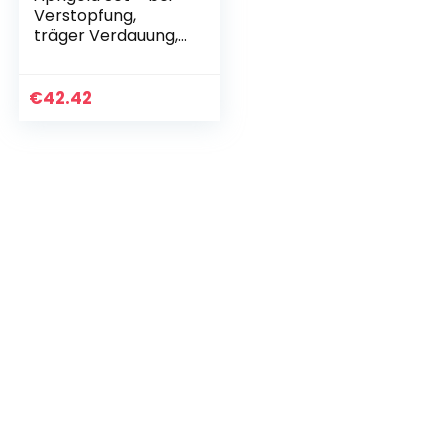
Verstopfung,
träger Verdauung,
hartem Stuhlgang,
Völlegefühl – 100%
natürlich zum
€
42.42
Abführmittel…