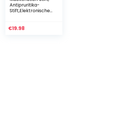
Antipruritika-
Stift,Elektronischer
Stichheiler gegen
Juckreiz,
Mückenstich
€
19.98
Antipruritic
Pen,Anti…