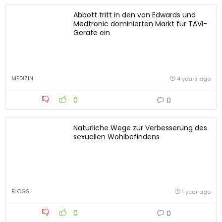
Abbott tritt in den von Edwards und
Medtronic dominierten Markt für TAVI-
Geräte ein
MEDIZIN
4 years ago
0
0
Natürliche Wege zur Verbesserung des
sexuellen Wohlbefindens
BLOGS
1 year ago
0
0