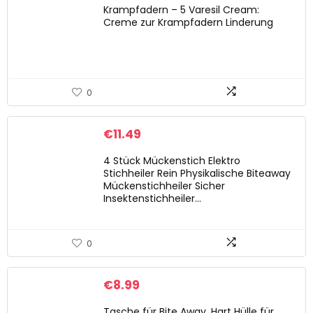
Krampfadern – 5 Varesil Cream:
Creme zur Krampfadern Linderung
0
€
11.49
4 Stück Mückenstich Elektro
Stichheiler Rein Physikalische Biteaway
Mückenstichheiler Sicher
Insektenstichheiler…
0
€
8.99
Tasche für Bite Away, Hart Hülle für