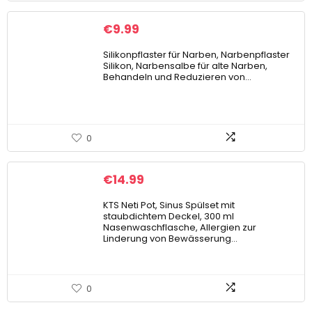
€
9.99
Silikonpflaster für Narben, Narbenpflaster
Silikon, Narbensalbe für alte Narben,
Behandeln und Reduzieren von…
0
€
14.99
KTS Neti Pot, Sinus Spülset mit
staubdichtem Deckel, 300 ml
Nasenwaschflasche, Allergien zur
Linderung von Bewässerung…
0