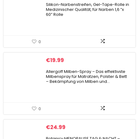
Silikon-Narbenstreifen, Gel-Tape-Rolle in
Medizinischer Qualität, für Narben 1,6 “x
60” Rolle
0
€
19.99
Allergoff Milben-Spray – Das effektivste
Milbenspray für Matratzen, Polster & Bett
– Bekämpfung von Milben und…
0
€
24.99
Botanicy MENOPAUSE TAG & NACHT –