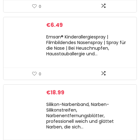
0
€
6.49
Emsan® Kinderallergiespray |
Filmbildendes Nasenspray | Spray für
die Nase | Bei Heuschnupfen,
Hausstauballergie und…
0
€
18.99
Silikon-Narbenband, Narben-
Silikonstreifen,
Narbenentfernungsblätter,
professionell weich und glättet
Narben, die sich…