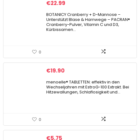
€
22.99
BOTANICY Cranberry + D-Mannose –
Unterstützt Blase & Harnwege – PACRAN®
Cranberry-Pulver, Vitamin C und D3,
Kürbissamen…
0
€
19.90
menoelle® TABLETTEN: effektiv in den
Wechseljahren mit EstroG-100 Extrakt. Bei
Hitzewallungen, Schlaflosigkeit und…
0
€
5.75