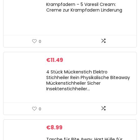
Krampfadern – 5 Varesil Cream:
Creme zur Krampfadern Linderung
0
€
11.49
4 Stück Mückenstich Elektro
Stichheiler Rein Physikalische Biteaway
Mückenstichheiler Sicher
Insektenstichheiler…
0
€
8.99
Tasche für Bite Away, Hart Hülle für