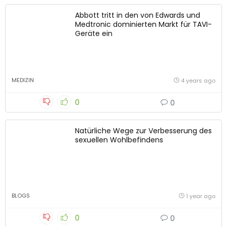
Abbott tritt in den von Edwards und
Medtronic dominierten Markt für TAVI-
Geräte ein
MEDIZIN
4 years ago
0
0
Natürliche Wege zur Verbesserung des
sexuellen Wohlbefindens
BLOGS
1 year ago
0
0