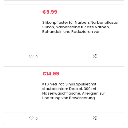
€
9.99
Silikonpflaster für Narben, Narbenpflaster
Silikon, Narbensalbe für alte Narben,
Behandeln und Reduzieren von…
0
€
14.99
KTS Neti Pot, Sinus Spülset mit
staubdichtem Deckel, 300 ml
Nasenwaschflasche, Allergien zur
Linderung von Bewässerung…
0