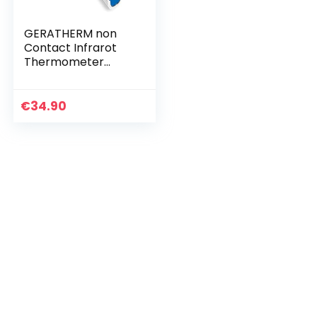
GERATHERM non
Contact Infrarot
Thermometer
digital/
Fieberthermomete
r Baby, kontaktlos/
€
34.90
Fieberthermomete
r digital…