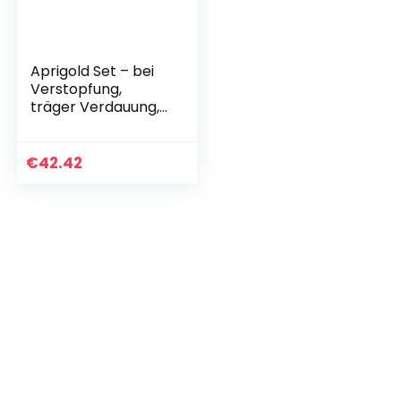
Aprigold Set – bei
Verstopfung,
träger Verdauung,
hartem Stuhlgang,
Völlegefühl – 100%
natürlich zum
€
42.42
Abführmittel…